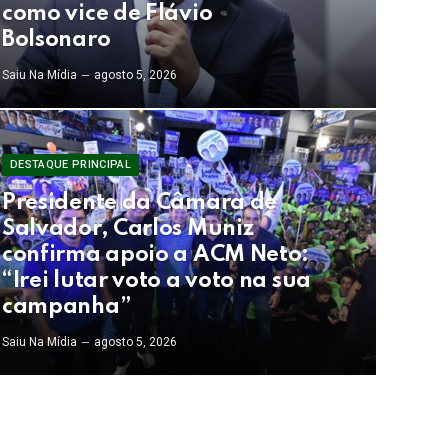
como vice de Flávio
Bolsonaro
Saiu Na Mídia
agosto 5, 2026
DESTAQUE PRINCIPAL
Presidente da Câmara de
Salvador, Carlos Muniz
confirma apoio a ACM Neto:
“Irei lutar voto a voto na sua
campanha”
Saiu Na Mídia
agosto 5, 2026