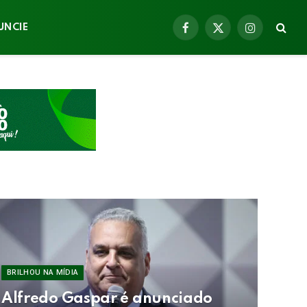
UNCIE
Facebook
X
Instagram
(Twitter)
BRILHOU NA MÍDIA
Alfredo Gaspar é anunciado