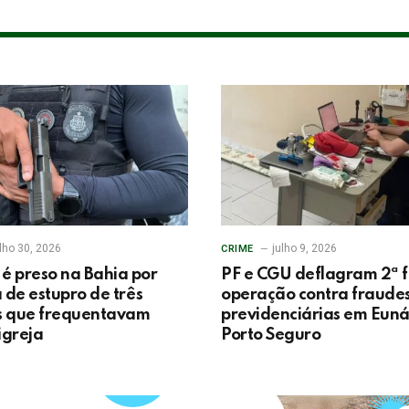
lho 30, 2026
julho 9, 2026
CRIME
 preso na Bahia por
PF e CGU deflagram 2ª 
 de estupro de três
operação contra fraude
s que frequentavam
previdenciárias em Euná
greja
Porto Seguro