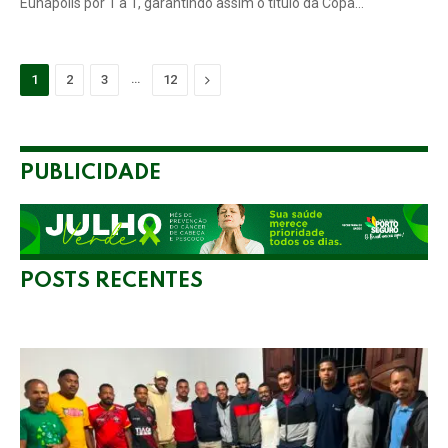
Eunápolis por 1 a 1, garantindo assim o título da Copa…
…
Next
1
2
3
12
PUBLICIDADE
POSTS RECENTES