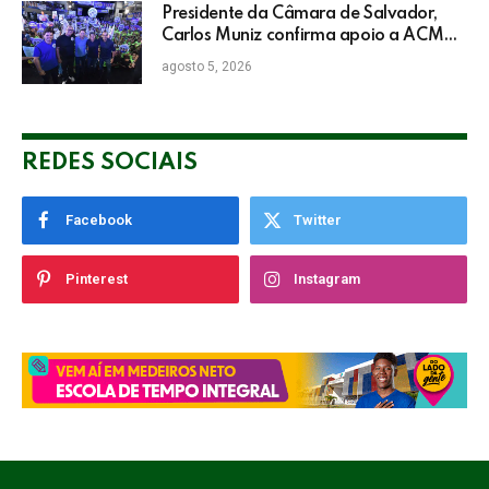
Presidente da Câmara de Salvador,
Carlos Muniz confirma apoio a ACM
Neto: “Irei lutar voto a voto na sua
agosto 5, 2026
campanha”
REDES SOCIAIS
Facebook
Twitter
Pinterest
Instagram