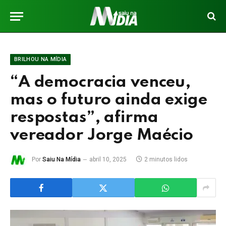
BRILHOU NA MÍDIA
“A democracia venceu,
mas o futuro ainda exige
respostas”, afirma
vereador Jorge Maécio
Por
Saiu Na Mídia
abril 10, 2025
2 minutos lidos