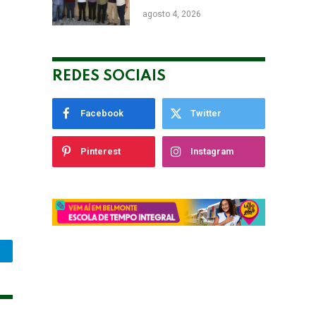
de Eunápolis Robério
agosto 4, 2026
Oliveira nas Eleições
REDES SOCIAIS
Facebook
Twitter
Pinterest
Instagram
legram