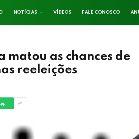
IO
NOTÍCIAS
VÍDEOS
FALE CONOSCO
AN
ia matou as chances de
as reeleições
App