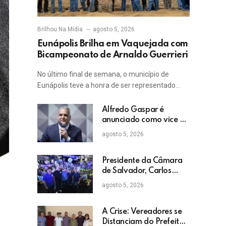
Brilhou Na Mídia
agosto 5, 2026
Eunápolis Brilha em Vaquejada com
Bicampeonato de Arnaldo Guerrieri
No último final de semana, o município de
Eunápolis teve a honra de ser representado…
Alfredo Gaspar é
anunciado como vice de
Flávio Bolsonaro
agosto 5, 2026
Presidente da Câmara
de Salvador, Carlos
Muniz confirma apoio a
agosto 5, 2026
ACM Neto: “Irei lutar
voto a voto na sua
campanha”
A Crise: Vereadores se
Distanciam do Prefeito