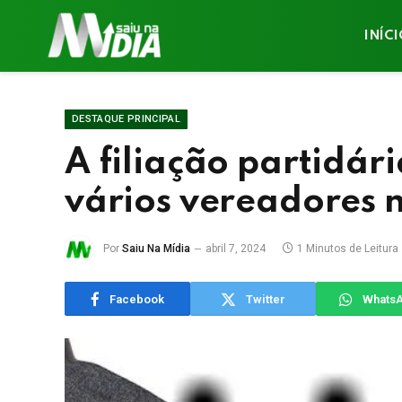
INÍC
DESTAQUE PRINCIPAL
A filiação partidár
vários vereadores n
Por
Saiu Na Mídia
abril 7, 2024
1 Minutos de Leitura
Facebook
Twitter
Whats