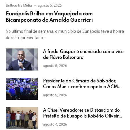
Brilhou Na Mídia
agosto 5, 2026
Eunápolis Brilha em Vaquejada com
Bicampeonato de Arnaldo Guerrieri
No último final de semana, o município de Eunápolis teve a honra
de ser representado…
Alfredo Gaspar é anunciado como vice
de Flávio Bolsonaro
agosto 5, 2026
Presidente da Câmara de Salvador,
Carlos Muniz confirma apoio a ACM
Neto: “Irei lutar voto a voto na sua
agosto 5, 2026
campanha”
A Crise: Vereadores se Distanciam do
Prefeito de Eunápolis Robério Oliveira
nas Eleições
agosto 4, 2026