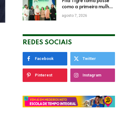
Pita Tigre toma posse
como a primeira mulher
a presidir a ACIASE e
agosto 7, 2026
anuncia a retomada do
Prêmio Destaque
Empresarial
REDES SOCIAIS
Facebook
Twitter
Pinterest
Instagram