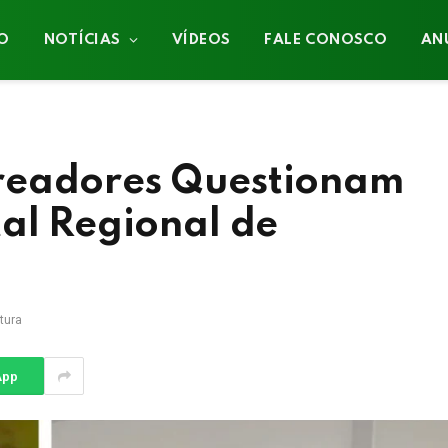
IO
NOTÍCIAS
VÍDEOS
FALE CONOSCO
AN
readores Questionam
tal Regional de
tura
App