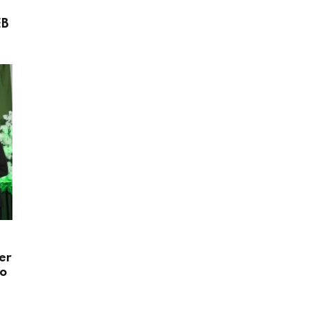
EB
er
do