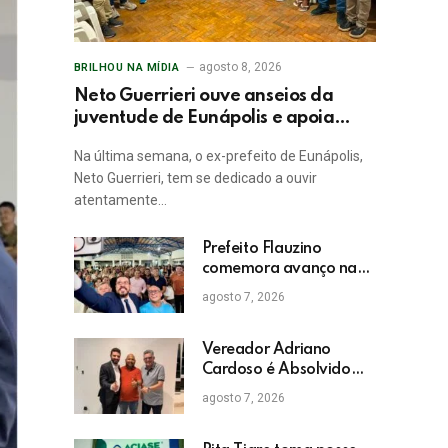
agosto 8, 2026
BRILHOU NA MÍDIA
Neto Guerrieri ouve anseios da
juventude de Eunápolis e apoia
projetos sociais
Na última semana, o ex-prefeito de Eunápolis,
Neto Guerrieri, tem se dedicado a ouvir
atentamente…
Prefeito Flauzino
comemora avanço na
educação com
agosto 7, 2026
crescimento das notas
do IDEB da rede pública
de Itabela
Vereador Adriano
Cardoso é Absolvido
em Julgamento por
agosto 7, 2026
Crime Eleitoral no TRE