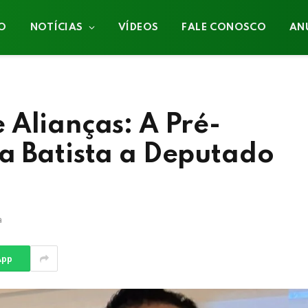
IO
NOTÍCIAS
VÍDEOS
FALE CONOSCO
AN
 Alianças: A Pré-
a Batista a Deputado
a
App