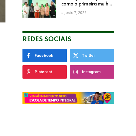
como a primeira mulher
a presidir a ACIASE e
agosto 7, 2026
anuncia a retomada do
Prêmio Destaque
Empresarial
REDES SOCIAIS
Facebook
Twitter
Pinterest
Instagram