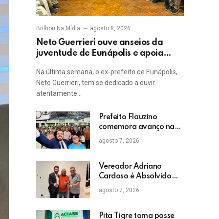
Brilhou Na Mídia
agosto 8, 2026
Neto Guerrieri ouve anseios da
juventude de Eunápolis e apoia
projetos sociais
Na última semana, o ex-prefeito de Eunápolis,
Neto Guerrieri, tem se dedicado a ouvir
atentamente…
Prefeito Flauzino
comemora avanço na
educação com
agosto 7, 2026
crescimento das notas
do IDEB da rede pública
de Itabela
Vereador Adriano
Cardoso é Absolvido
em Julgamento por
agosto 7, 2026
Crime Eleitoral no TRE
Pita Tigre toma posse