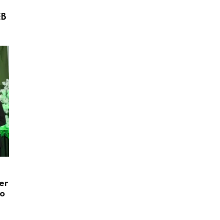
EB
er
do