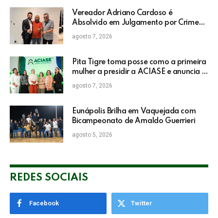
Vereador Adriano Cardoso é
Absolvido em Julgamento por Crime
Eleitoral no TRE
agosto 7, 2026
Pita Tigre toma posse como a primeira
mulher a presidir a ACIASE e anuncia a
retomada do Prêmio Destaque
agosto 7, 2026
Empresarial
Eunápolis Brilha em Vaquejada com
Bicampeonato de Arnaldo Guerrieri
agosto 5, 2026
REDES SOCIAIS
Facebook
Twitter