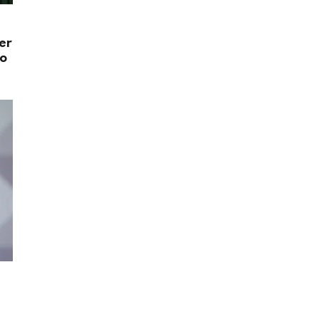
er
do