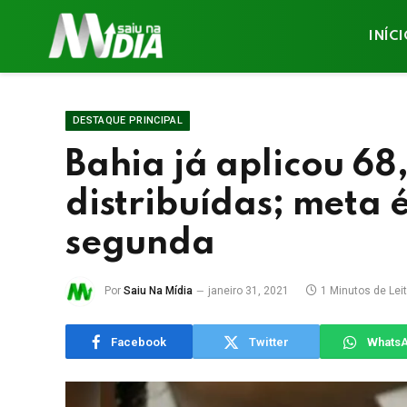
INÍC
DESTAQUE PRINCIPAL
Bahia já aplicou 68
distribuídas; meta 
segunda
Por
Saiu Na Mídia
janeiro 31, 2021
1 Minutos de Lei
Facebook
Twitter
Whats