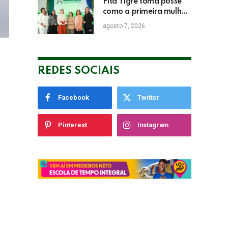
Pita Tigre toma posse
como a primeira mulher
a presidir a ACIASE e
agosto 7, 2026
anuncia a retomada do
Prêmio Destaque
Empresarial
REDES SOCIAIS
Facebook
Twitter
Pinterest
Instagram