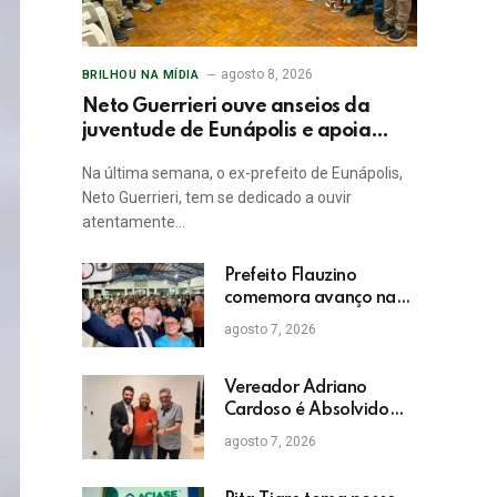
agosto 8, 2026
BRILHOU NA MÍDIA
Neto Guerrieri ouve anseios da
juventude de Eunápolis e apoia
projetos sociais
Na última semana, o ex-prefeito de Eunápolis,
Neto Guerrieri, tem se dedicado a ouvir
atentamente…
Prefeito Flauzino
comemora avanço na
educação com
agosto 7, 2026
crescimento das notas
do IDEB da rede pública
de Itabela
Vereador Adriano
Cardoso é Absolvido
em Julgamento por
agosto 7, 2026
Crime Eleitoral no TRE