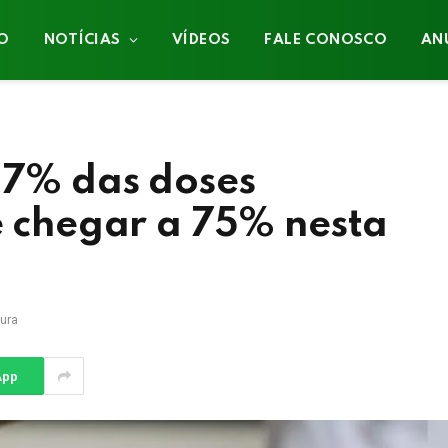
IO
NOTÍCIAS
VÍDEOS
FALE CONOSCO
AN
,7% das doses
é chegar a 75% nesta
tura
App