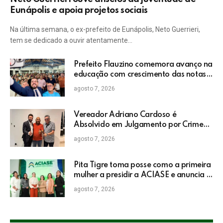
Eunápolis e apoia projetos sociais
Na última semana, o ex-prefeito de Eunápolis, Neto Guerrieri,
tem se dedicado a ouvir atentamente…
Prefeito Flauzino comemora avanço na
educação com crescimento das notas
do IDEB da rede pública de Itabela
agosto 7, 2026
Vereador Adriano Cardoso é
Absolvido em Julgamento por Crime
Eleitoral no TRE
agosto 7, 2026
Pita Tigre toma posse como a primeira
mulher a presidir a ACIASE e anuncia a
retomada do Prêmio Destaque
agosto 7, 2026
Empresarial