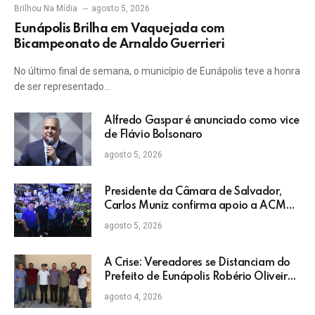
Brilhou Na Mídia
agosto 5, 2026
Eunápolis Brilha em Vaquejada com
Bicampeonato de Arnaldo Guerrieri
No último final de semana, o município de Eunápolis teve a honra
de ser representado…
Alfredo Gaspar é anunciado como vice
de Flávio Bolsonaro
agosto 5, 2026
Presidente da Câmara de Salvador,
Carlos Muniz confirma apoio a ACM
Neto: “Irei lutar voto a voto na sua
agosto 5, 2026
campanha”
A Crise: Vereadores se Distanciam do
Prefeito de Eunápolis Robério Oliveira
nas Eleições
agosto 4, 2026