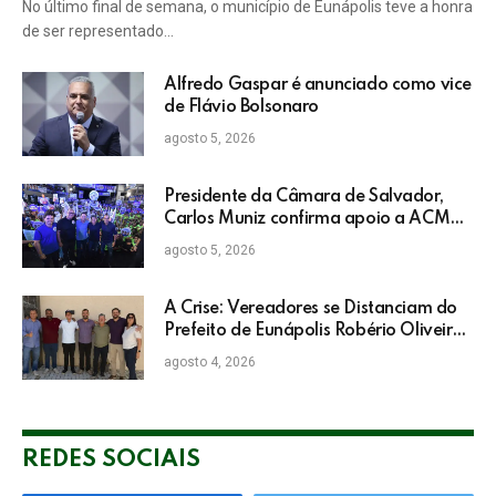
No último final de semana, o município de Eunápolis teve a honra
de ser representado…
Alfredo Gaspar é anunciado como vice
de Flávio Bolsonaro
agosto 5, 2026
Presidente da Câmara de Salvador,
Carlos Muniz confirma apoio a ACM
Neto: “Irei lutar voto a voto na sua
agosto 5, 2026
campanha”
A Crise: Vereadores se Distanciam do
Prefeito de Eunápolis Robério Oliveira
nas Eleições
agosto 4, 2026
REDES SOCIAIS