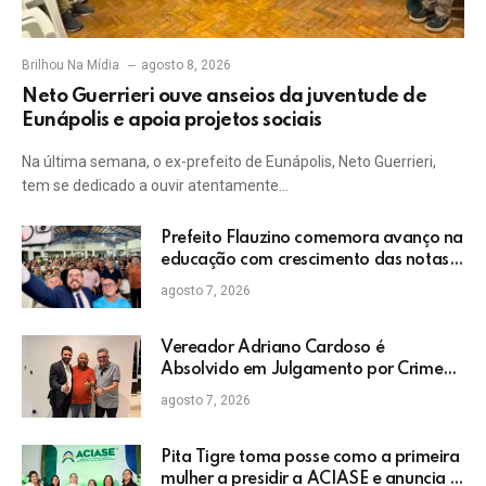
Brilhou Na Mídia
agosto 8, 2026
Neto Guerrieri ouve anseios da juventude de
Eunápolis e apoia projetos sociais
Na última semana, o ex-prefeito de Eunápolis, Neto Guerrieri,
tem se dedicado a ouvir atentamente…
Prefeito Flauzino comemora avanço na
educação com crescimento das notas
do IDEB da rede pública de Itabela
agosto 7, 2026
Vereador Adriano Cardoso é
Absolvido em Julgamento por Crime
Eleitoral no TRE
agosto 7, 2026
Pita Tigre toma posse como a primeira
mulher a presidir a ACIASE e anuncia a