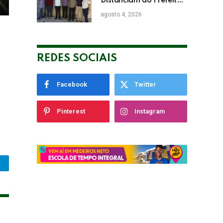
Distanciam do Prefeito
de Eunápolis Robério
agosto 4, 2026
Oliveira nas Eleições
REDES SOCIAIS
Facebook
Twitter
Pinterest
Instagram
legram