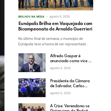
agosto 5, 2026
BRILHOU NA MÍDIA
Eunápolis Brilha em Vaquejada com
Bicampeonato de Arnaldo Guerrieri
No último final de semana, o município de
Eunápolis teve a honra de ser representado…
Alfredo Gaspar é
anunciado como vice de
Flávio Bolsonaro
agosto 5, 2026
Presidente da Câmara
de Salvador, Carlos
Muniz confirma apoio a
agosto 5, 2026
ACM Neto: “Irei lutar
voto a voto na sua
campanha”
A Crise: Vereadores se