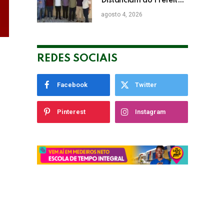
Distanciam do Prefeito
de Eunápolis Robério
agosto 4, 2026
Oliveira nas Eleições
REDES SOCIAIS
Facebook
Twitter
Pinterest
Instagram