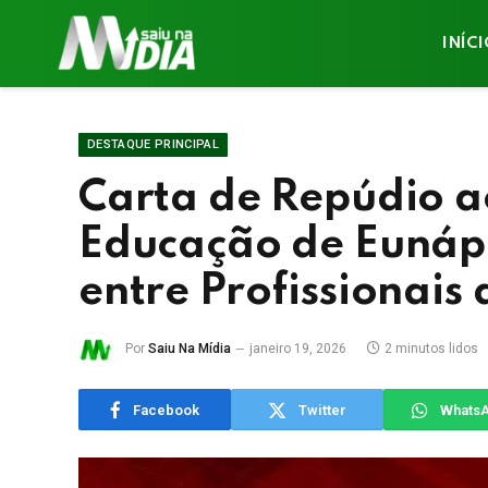
INÍC
DESTAQUE PRINCIPAL
Carta de Repúdio a
Educação de Eunáp
entre Profissionais
Por
Saiu Na Mídia
janeiro 19, 2026
2 minutos lidos
Facebook
Twitter
Whats