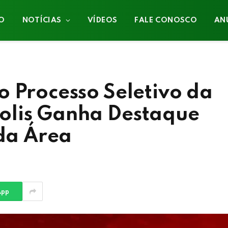
IO
NOTÍCIAS
VÍDEOS
FALE CONOSCO
AN
o Processo Seletivo da
olis Ganha Destaque
 da Área
App