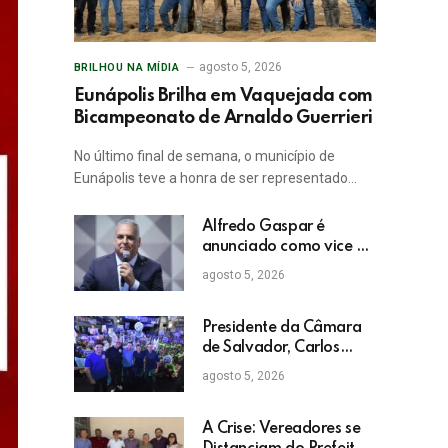
agosto 5, 2026
BRILHOU NA MÍDIA
Eunápolis Brilha em Vaquejada com
Bicampeonato de Arnaldo Guerrieri
No último final de semana, o município de
Eunápolis teve a honra de ser representado…
Alfredo Gaspar é
anunciado como vice de
Flávio Bolsonaro
agosto 5, 2026
Presidente da Câmara
de Salvador, Carlos
Muniz confirma apoio a
agosto 5, 2026
ACM Neto: “Irei lutar
voto a voto na sua
campanha”
A Crise: Vereadores se