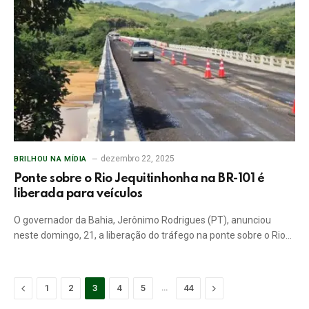
dezembro 22, 2025
BRILHOU NA MÍDIA
Ponte sobre o Rio Jequitinhonha na BR-101 é
liberada para veículos
O governador da Bahia, Jerônimo Rodrigues (PT), anunciou
neste domingo, 21, a liberação do tráfego na ponte sobre o Rio…
Previous
…
Next
1
2
3
4
5
44