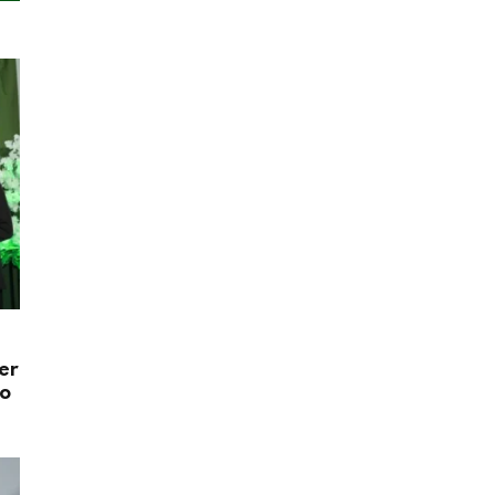
er
do