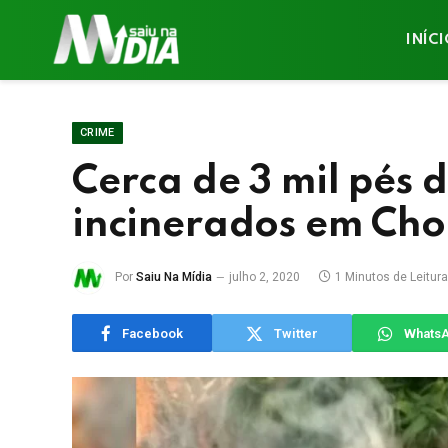
INÍC
CRIME
Cerca de 3 mil pés
incinerados em Cho
Por
Saiu Na Mídia
julho 2, 2020
1 Minutos de Leitura
Facebook
Twitter
Whats