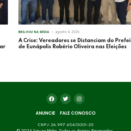
agosto 4, 2026
BRILHOU NA MÍDIA
A Crise: Vereadores se Distanciam do Prefei
tar
de Eunápolis Robério Oliveira nas Eleições
ANUNCIE
FALE CONOSCO
CNPJ: 26.997.654/0001-25
© 2024 Saiu na Mídia. Todos os direitos Reservados.