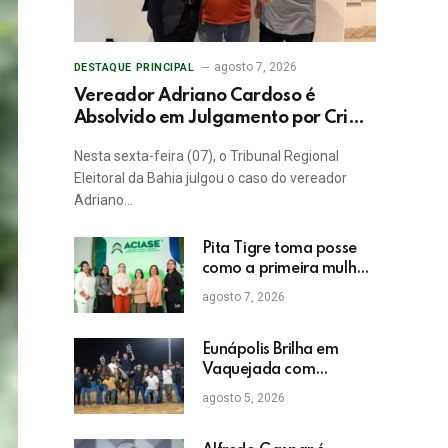
agosto 7, 2026
DESTAQUE PRINCIPAL
Vereador Adriano Cardoso é
Absolvido em Julgamento por Crime
Eleitoral no TRE
Nesta sexta-feira (07), o Tribunal Regional
Eleitoral da Bahia julgou o caso do vereador
Adriano…
Pita Tigre toma posse
como a primeira mulher
a presidir a ACIASE e
agosto 7, 2026
anuncia a retomada do
Prêmio Destaque
Empresarial
Eunápolis Brilha em
Vaquejada com
Bicampeonato de
agosto 5, 2026
Arnaldo Guerrieri