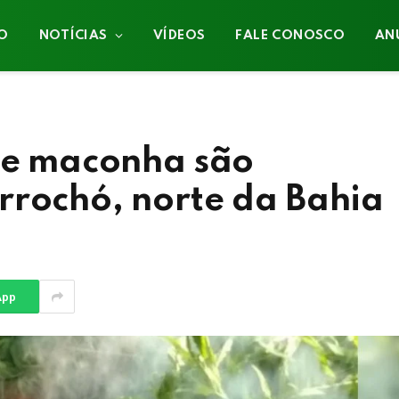
IO
NOTÍCIAS
VÍDEOS
FALE CONOSCO
AN
 de maconha são
rrochó, norte da Bahia
App