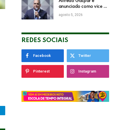
Alfredo Gaspar é
anunciado como vice de
Flávio Bolsonaro
agosto 5, 2026
REDES SOCIAIS
Facebook
Twitter
Pinterest
Instagram
legram