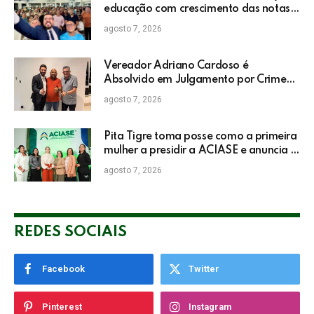
educação com crescimento das notas
do IDEB da rede pública de Itabela
agosto 7, 2026
Vereador Adriano Cardoso é
Absolvido em Julgamento por Crime
Eleitoral no TRE
agosto 7, 2026
Pita Tigre toma posse como a primeira
mulher a presidir a ACIASE e anuncia a
retomada do Prêmio Destaque
agosto 7, 2026
Empresarial
REDES SOCIAIS
Facebook
Twitter
Pinterest
Instagram