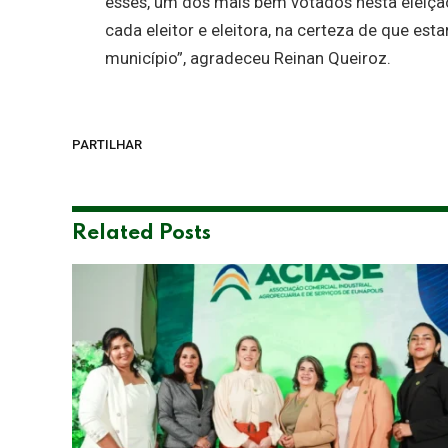
esses, um dos mais bem votados nesta eleiçã
cada eleitor e eleitora, na certeza de que e
município”, agradeceu Reinan Queiroz.
PARTILHAR
Related
Posts