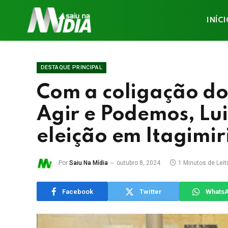
INÍC
DESTAQUE PRINCIPAL
Com a coligação do
Agir e Podemos, Lu
eleição em Itagimi
Por
Saiu Na Mídia
outubro 8, 2024
1 Minutos de Leit
Facebook
Twitter
Whats