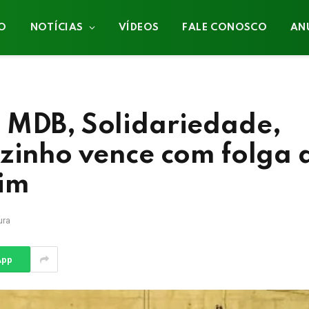
IO
NOTÍCIAS
VÍDEOS
FALE CONOSCO
AN
 MDB, Solidariedade,
izinho vence com folga 
rim
ura
App