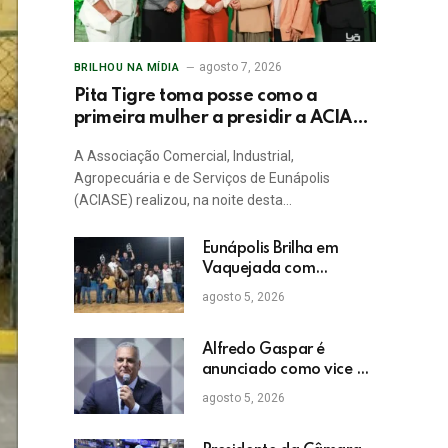
agosto 7, 2026
BRILHOU NA MÍDIA
Pita Tigre toma posse como a
primeira mulher a presidir a ACIASE
e anuncia a retomada do Prêmio
A Associação Comercial, Industrial,
Destaque Empresarial
Agropecuária e de Serviços de Eunápolis
(ACIASE) realizou, na noite desta…
Eunápolis Brilha em
Vaquejada com
Bicampeonato de
agosto 5, 2026
Arnaldo Guerrieri
Alfredo Gaspar é
anunciado como vice de
Flávio Bolsonaro
agosto 5, 2026