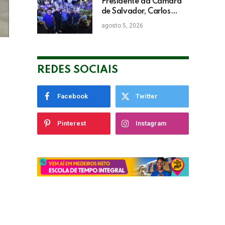
Presidente da Câmara
de Salvador, Carlos
Muniz confirma apoio a
agosto 5, 2026
ACM Neto: “Irei lutar
voto a voto na sua
campanha”
REDES SOCIAIS
Facebook
Twitter
Pinterest
Instagram