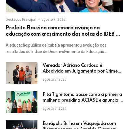
Destaque Principal
agosto 7, 2026
Prefeito Flauzino comemora avanço na
educação com crescimento das notas do IDEB da
rede pública de Itabela
A educação pública de Itabela apresentou evolução nos
resultados do Índice de Desenvolvimento da Educação…
Vereador Adriano Cardoso é
Absolvido em Julgamento por Crime
Eleitoral no TRE
agosto 7, 2026
Pita Tigre toma posse como a primeira
mulher a presidir a ACIASE e anuncia a
retomada do Prêmio Destaque
agosto 7, 2026
Empresarial
Eunápolis Brilha em Vaquejada com