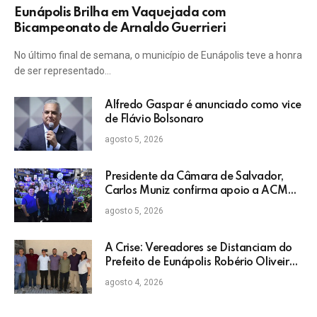
Eunápolis Brilha em Vaquejada com
Bicampeonato de Arnaldo Guerrieri
No último final de semana, o município de Eunápolis teve a honra
de ser representado…
Alfredo Gaspar é anunciado como vice
de Flávio Bolsonaro
agosto 5, 2026
Presidente da Câmara de Salvador,
Carlos Muniz confirma apoio a ACM
Neto: “Irei lutar voto a voto na sua
agosto 5, 2026
campanha”
A Crise: Vereadores se Distanciam do
Prefeito de Eunápolis Robério Oliveira
nas Eleições
agosto 4, 2026