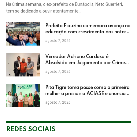
Na última semana, o ex-prefeito de Eunápolis, Neto Guerrieri,
tem se dedicado a ouvir atentamente…
Prefeito Flauzino comemora avanço na
educação com crescimento das notas
do IDEB da rede pública de Itabela
agosto 7, 2026
Vereador Adriano Cardoso é
Absolvido em Julgamento por Crime
Eleitoral no TRE
agosto 7, 2026
Pita Tigre toma posse como a primeira
mulher a presidir a ACIASE e anuncia a
retomada do Prêmio Destaque
agosto 7, 2026
Empresarial
REDES SOCIAIS