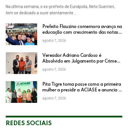
Na última semana, o ex-prefeito de Eunápolis, Neto Guerrieri,
tem se dedicado a ouvir atentamente…
Prefeito Flauzino comemora avanço na
educação com crescimento das notas
do IDEB da rede pública de Itabela
agosto 7, 2026
Vereador Adriano Cardoso é
Absolvido em Julgamento por Crime
Eleitoral no TRE
agosto 7, 2026
Pita Tigre toma posse como a primeira
mulher a presidir a ACIASE e anuncia a
retomada do Prêmio Destaque
agosto 7, 2026
Empresarial
REDES SOCIAIS