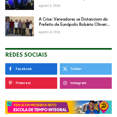
Neto: “Irei lutar voto a voto na sua
agosto 5, 2026
campanha”
A Crise: Vereadores se Distanciam do
Prefeito de Eunápolis Robério Oliveira
nas Eleições
agosto 4, 2026
REDES SOCIAIS
Facebook
Twitter
Pinterest
Instagram