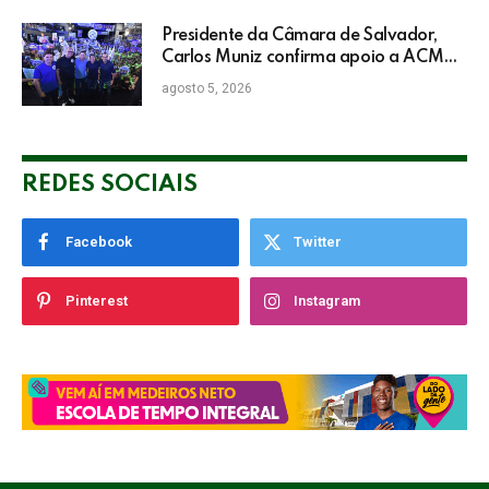
Presidente da Câmara de Salvador,
Carlos Muniz confirma apoio a ACM
Neto: “Irei lutar voto a voto na sua
agosto 5, 2026
campanha”
REDES SOCIAIS
Facebook
Twitter
Pinterest
Instagram