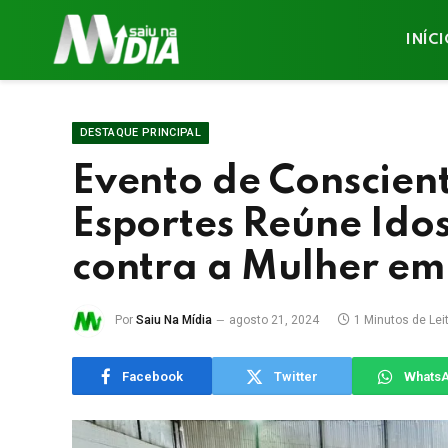
INÍC
DESTAQUE PRINCIPAL
Evento de Conscien
Esportes Reúne Ido
contra a Mulher e
Por
Saiu Na Mídia
agosto 21, 2024
1 Minutos de Lei
Facebook
Twitter
Whats