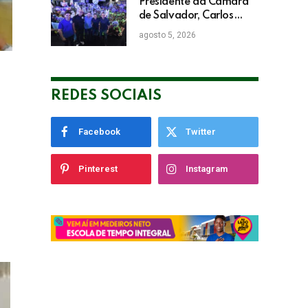
Presidente da Câmara
de Salvador, Carlos
Muniz confirma apoio a
agosto 5, 2026
ACM Neto: “Irei lutar
voto a voto na sua
campanha”
REDES SOCIAIS
Facebook
Twitter
Pinterest
Instagram