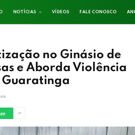
IO
NOTÍCIAS
VÍDEOS
FALE CONOSCO
AN
tização no Ginásio de
sas e Aborda Violência
m Guaratinga
tura
App