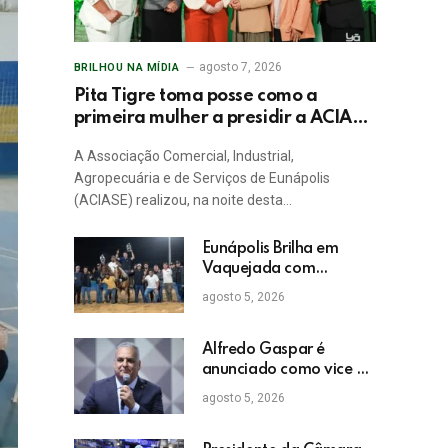
agosto 7, 2026
BRILHOU NA MÍDIA
Pita Tigre toma posse como a
primeira mulher a presidir a ACIASE
e anuncia a retomada do Prêmio
A Associação Comercial, Industrial,
Destaque Empresarial
Agropecuária e de Serviços de Eunápolis
(ACIASE) realizou, na noite desta…
Eunápolis Brilha em
Vaquejada com
Bicampeonato de
agosto 5, 2026
Arnaldo Guerrieri
Alfredo Gaspar é
anunciado como vice de
Flávio Bolsonaro
agosto 5, 2026