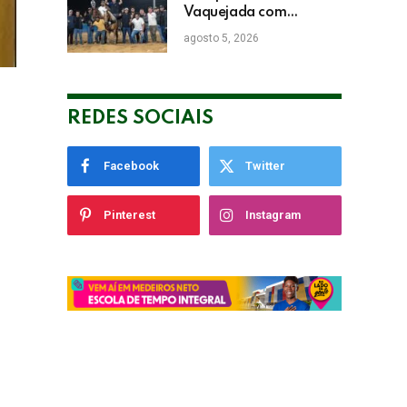
Vaquejada com
Bicampeonato de
agosto 5, 2026
Arnaldo Guerrieri
REDES SOCIAIS
Facebook
Twitter
Pinterest
Instagram