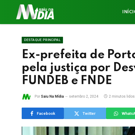
INÍC
DESTAQUE PRINCIPAL
Ex-prefeita de Por
pela justiça por De
FUNDEB e FNDE
Por
Saiu Na Mídia
setembro 2, 2024
2 minutos lidos
Facebook
Twitter
Whats