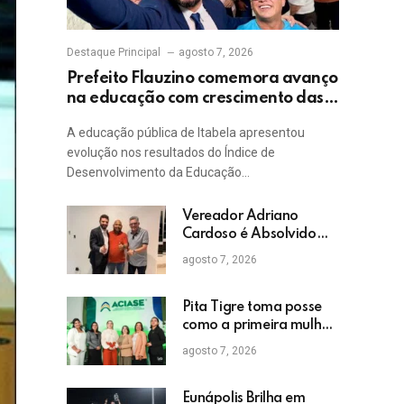
Destaque Principal
agosto 7, 2026
Prefeito Flauzino comemora avanço
na educação com crescimento das
notas do IDEB da rede pública de
A educação pública de Itabela apresentou
Itabela
evolução nos resultados do Índice de
Desenvolvimento da Educação…
Vereador Adriano
Cardoso é Absolvido
em Julgamento por
agosto 7, 2026
Crime Eleitoral no TRE
Pita Tigre toma posse
como a primeira mulher
a presidir a ACIASE e
agosto 7, 2026
anuncia a retomada do
Prêmio Destaque
Empresarial
Eunápolis Brilha em