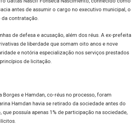
olfo Gattás Nascif Fonseca Nascimento, conhecido como
cacia antes de assumir o cargo no executivo municipal, o
e da contratação.
has de defesa e acusação, além dos réus. A ex-prefeita
ivativas de liberdade que somam oito anos e nove
aridade e notória especialização nos serviços prestados
rincípios de licitação.
ma Borges e Hamdan, co-réus no processo, foram
Karina Hamdan havia se retirado da sociedade antes do
o, que possuía apenas 1% de participação na sociedade,
ícitos.