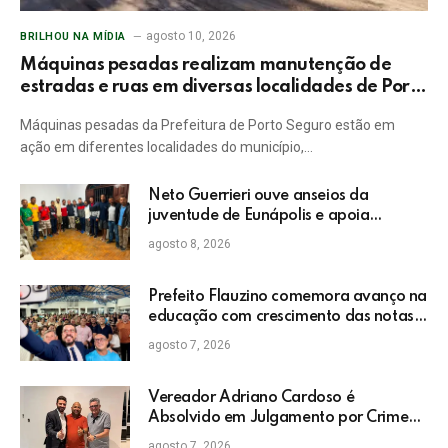
agosto 10, 2026
BRILHOU NA MÍDIA
Máquinas pesadas realizam manutenção de
estradas e ruas em diversas localidades de Porto
Seguro
Máquinas pesadas da Prefeitura de Porto Seguro estão em
ação em diferentes localidades do município,…
Neto Guerrieri ouve anseios da
juventude de Eunápolis e apoia
projetos sociais
agosto 8, 2026
Prefeito Flauzino comemora avanço na
educação com crescimento das notas
do IDEB da rede pública de Itabela
agosto 7, 2026
Vereador Adriano Cardoso é
Absolvido em Julgamento por Crime
Eleitoral no TRE
agosto 7, 2026