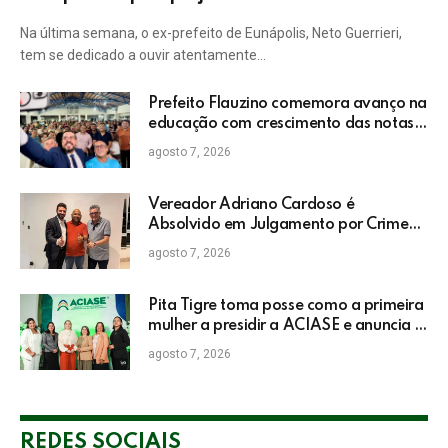
Na última semana, o ex-prefeito de Eunápolis, Neto Guerrieri,
tem se dedicado a ouvir atentamente…
Prefeito Flauzino comemora avanço na
educação com crescimento das notas
do IDEB da rede pública de Itabela
agosto 7, 2026
Vereador Adriano Cardoso é
Absolvido em Julgamento por Crime
Eleitoral no TRE
agosto 7, 2026
Pita Tigre toma posse como a primeira
mulher a presidir a ACIASE e anuncia a
retomada do Prêmio Destaque
agosto 7, 2026
Empresarial
REDES SOCIAIS