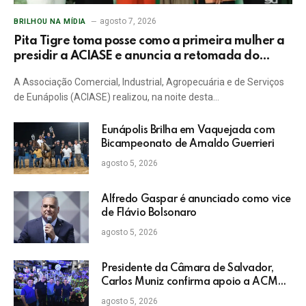
agosto 7, 2026
BRILHOU NA MÍDIA
Pita Tigre toma posse como a primeira mulher a
presidir a ACIASE e anuncia a retomada do
Prêmio Destaque Empresarial
A Associação Comercial, Industrial, Agropecuária e de Serviços
de Eunápolis (ACIASE) realizou, na noite desta…
Eunápolis Brilha em Vaquejada com
Bicampeonato de Arnaldo Guerrieri
agosto 5, 2026
Alfredo Gaspar é anunciado como vice
de Flávio Bolsonaro
agosto 5, 2026
Presidente da Câmara de Salvador,
Carlos Muniz confirma apoio a ACM
Neto: “Irei lutar voto a voto na sua
agosto 5, 2026