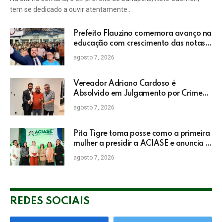
tem se dedicado a ouvir atentamente…
Prefeito Flauzino comemora avanço na
educação com crescimento das notas
do IDEB da rede pública de Itabela
agosto 7, 2026
Vereador Adriano Cardoso é
Absolvido em Julgamento por Crime
Eleitoral no TRE
agosto 7, 2026
Pita Tigre toma posse como a primeira
mulher a presidir a ACIASE e anuncia a
retomada do Prêmio Destaque
agosto 7, 2026
Empresarial
REDES SOCIAIS