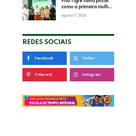
Pita Tigre toma posse
como a primeira mulher
a presidir a ACIASE e
agosto 7, 2026
anuncia a retomada do
Prêmio Destaque
Empresarial
REDES SOCIAIS
Facebook
Twitter
Pinterest
Instagram