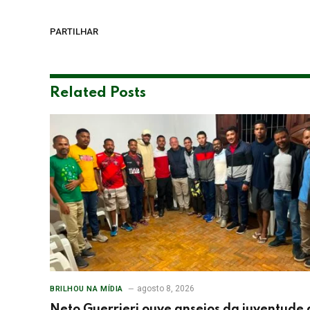
PARTILHAR
Related
Posts
agosto 8, 2026
BRILHOU NA MÍDIA
Neto Guerrieri ouve anseios da juventude 