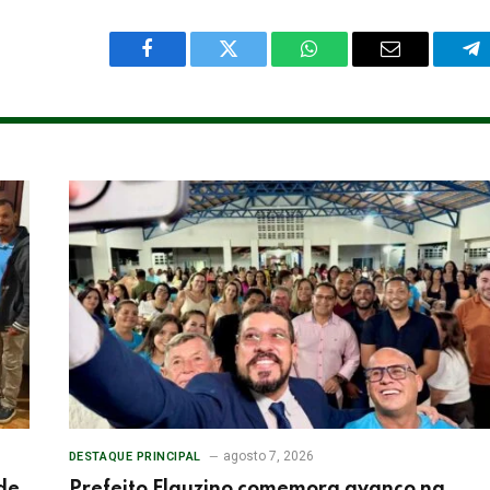
Facebook
Twitter
WhatsApp
Email
Te
agosto 7, 2026
DESTAQUE PRINCIPAL
de
Prefeito Flauzino comemora avanço na