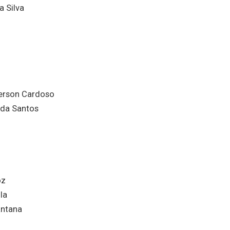
a Silva
merson Cardoso
lda Santos
oz
la
antana