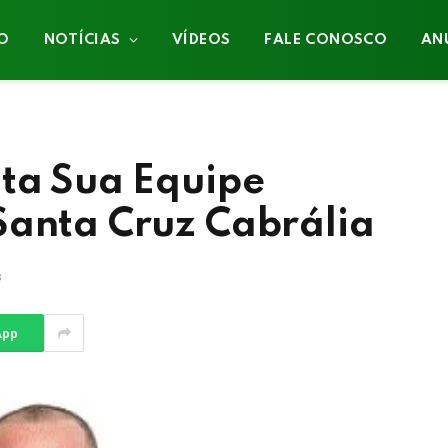
IO
NOTÍCIAS
VÍDEOS
FALE CONOSCO
AN
nta Sua Equipe
Santa Cruz Cabrália
s
App