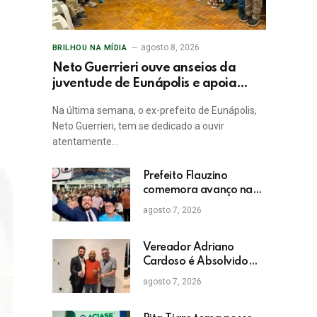
agosto 8, 2026
BRILHOU NA MÍDIA
Neto Guerrieri ouve anseios da
juventude de Eunápolis e apoia
projetos sociais
Na última semana, o ex-prefeito de Eunápolis,
Neto Guerrieri, tem se dedicado a ouvir
atentamente…
Prefeito Flauzino
comemora avanço na
educação com
agosto 7, 2026
crescimento das notas
do IDEB da rede pública
de Itabela
Vereador Adriano
Cardoso é Absolvido
em Julgamento por
agosto 7, 2026
Crime Eleitoral no TRE