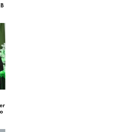
EB
er
do