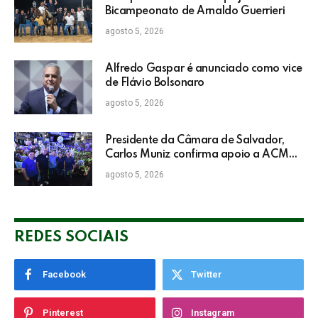
Bicampeonato de Arnaldo Guerrieri
agosto 5, 2026
Alfredo Gaspar é anunciado como vice
de Flávio Bolsonaro
agosto 5, 2026
Presidente da Câmara de Salvador,
Carlos Muniz confirma apoio a ACM
Neto: “Irei lutar voto a voto na sua
agosto 5, 2026
campanha”
REDES SOCIAIS
Facebook
Twitter
Pinterest
Instagram