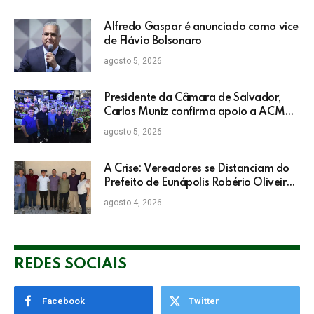
Alfredo Gaspar é anunciado como vice
de Flávio Bolsonaro
agosto 5, 2026
Presidente da Câmara de Salvador,
Carlos Muniz confirma apoio a ACM
Neto: “Irei lutar voto a voto na sua
agosto 5, 2026
campanha”
A Crise: Vereadores se Distanciam do
Prefeito de Eunápolis Robério Oliveira
nas Eleições
agosto 4, 2026
REDES SOCIAIS
Facebook
Twitter