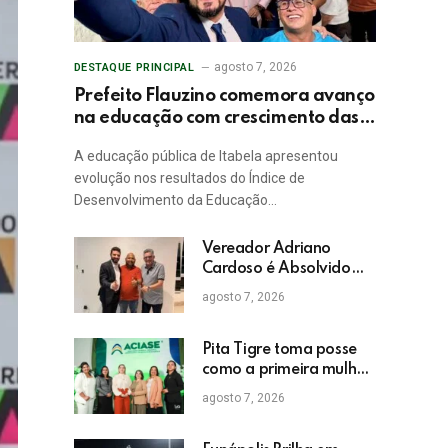
agosto 7, 2026
DESTAQUE PRINCIPAL
Prefeito Flauzino comemora avanço
na educação com crescimento das
notas do IDEB da rede pública de
A educação pública de Itabela apresentou
Itabela
evolução nos resultados do Índice de
Desenvolvimento da Educação…
Vereador Adriano
Cardoso é Absolvido
em Julgamento por
agosto 7, 2026
Crime Eleitoral no TRE
Pita Tigre toma posse
como a primeira mulher
a presidir a ACIASE e
agosto 7, 2026
anuncia a retomada do
Prêmio Destaque