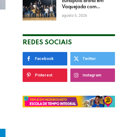
Empresarial
Eunápolis Brilha em
Vaquejada com
Bicampeonato de
agosto 5, 2026
Arnaldo Guerrieri
REDES SOCIAIS
Facebook
Twitter
Pinterest
Instagram