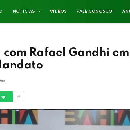
IO
NOTÍCIAS
VÍDEOS
FALE CONOSCO
AN
 com Rafael Gandhi em
 Mandato
tura
App