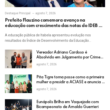
Destaque Principal
agosto 7, 2026
Prefeito Flauzino comemora avanço na
educação com crescimento das notas do IDEB da
rede pública de Itabela
A educação pública de Itabela apresentou evolução nos
resultados do Índice de Desenvolvimento da Educação…
Vereador Adriano Cardoso é
Absolvido em Julgamento por Crime
Eleitoral no TRE
agosto 7, 2026
Pita Tigre toma posse como a primeira
mulher a presidir a ACIASE e anuncia a
retomada do Prêmio Destaque
agosto 7, 2026
Empresarial
Eunápolis Brilha em Vaquejada com
Bicampeonato de Arnaldo Guerrieri