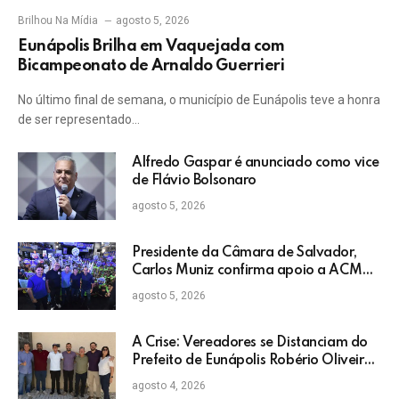
Brilhou Na Mídia
agosto 5, 2026
Eunápolis Brilha em Vaquejada com
Bicampeonato de Arnaldo Guerrieri
No último final de semana, o município de Eunápolis teve a honra
de ser representado…
Alfredo Gaspar é anunciado como vice
de Flávio Bolsonaro
agosto 5, 2026
Presidente da Câmara de Salvador,
Carlos Muniz confirma apoio a ACM
Neto: “Irei lutar voto a voto na sua
agosto 5, 2026
campanha”
A Crise: Vereadores se Distanciam do
Prefeito de Eunápolis Robério Oliveira
nas Eleições
agosto 4, 2026