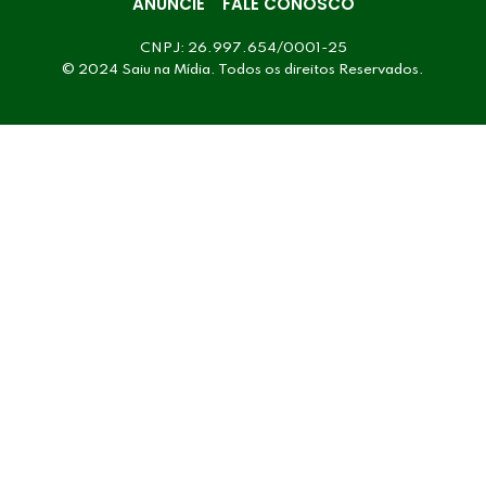
ANUNCIE
FALE CONOSCO
CNPJ: 26.997.654/0001-25
© 2024 Saiu na Mídia. Todos os direitos Reservados.