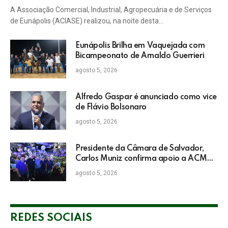
Prêmio Destaque Empresarial
A Associação Comercial, Industrial, Agropecuária e de Serviços
de Eunápolis (ACIASE) realizou, na noite desta…
Eunápolis Brilha em Vaquejada com
Bicampeonato de Arnaldo Guerrieri
agosto 5, 2026
Alfredo Gaspar é anunciado como vice
de Flávio Bolsonaro
agosto 5, 2026
Presidente da Câmara de Salvador,
Carlos Muniz confirma apoio a ACM
Neto: “Irei lutar voto a voto na sua
agosto 5, 2026
campanha”
REDES SOCIAIS