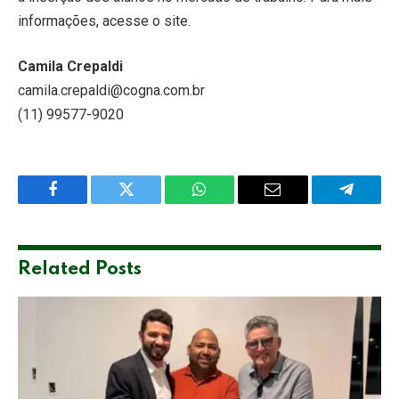
informações, acesse o site.
Camila Crepaldi
camila.crepaldi@cogna.com.br
(11) 99577-9020
Facebook
Twitter
WhatsApp
Email
Telegra
Related
Posts