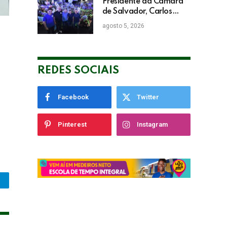
Presidente da Câmara
de Salvador, Carlos
Muniz confirma apoio a
agosto 5, 2026
ACM Neto: “Irei lutar
voto a voto na sua
campanha”
REDES SOCIAIS
Facebook
Twitter
Pinterest
Instagram
legram