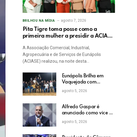
agosto 7, 2026
BRILHOU NA MÍDIA
Pita Tigre toma posse como a
primeira mulher a presidir a ACIASE
e anuncia a retomada do Prêmio
A Associação Comercial, Industrial,
Destaque Empresarial
Agropecuária e de Serviços de Eunápolis
(ACIASE) realizou, na noite desta…
Eunápolis Brilha em
Vaquejada com
Bicampeonato de
agosto 5, 2026
Arnaldo Guerrieri
Alfredo Gaspar é
anunciado como vice de
Flávio Bolsonaro
agosto 5, 2026