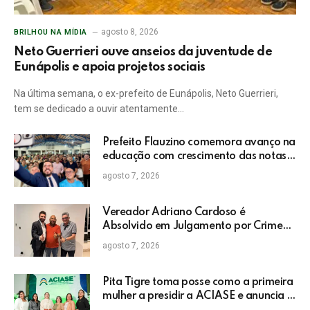
agosto 8, 2026
BRILHOU NA MÍDIA
Neto Guerrieri ouve anseios da juventude de
Eunápolis e apoia projetos sociais
Na última semana, o ex-prefeito de Eunápolis, Neto Guerrieri,
tem se dedicado a ouvir atentamente…
Prefeito Flauzino comemora avanço na
educação com crescimento das notas
do IDEB da rede pública de Itabela
agosto 7, 2026
Vereador Adriano Cardoso é
Absolvido em Julgamento por Crime
Eleitoral no TRE
agosto 7, 2026
Pita Tigre toma posse como a primeira
mulher a presidir a ACIASE e anuncia a
retomada do Prêmio Destaque