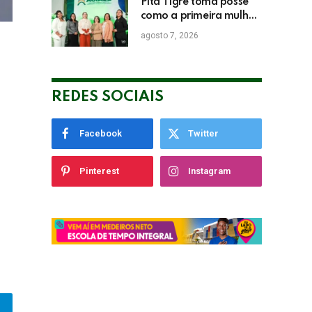
Pita Tigre toma posse
como a primeira mulher
a presidir a ACIASE e
agosto 7, 2026
anuncia a retomada do
Prêmio Destaque
Empresarial
REDES SOCIAIS
Facebook
Twitter
Pinterest
Instagram