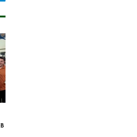
legram
EB