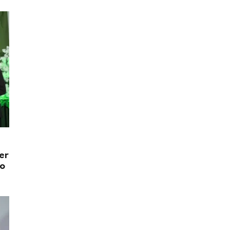
er
do