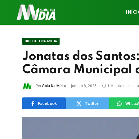
INÍC
BRILHOU NA MÍDIA
Jonatas dos Santos
Câmara Municipal 
Por
Saiu Na Mídia
janeiro 8, 2025
1 Minutos de Leitu
Facebook
Twitter
Whats