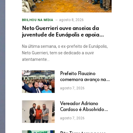
agosto 8, 2026
BRILHOU NA MÍDIA
Neto Guerrieri ouve anseios da
juventude de Eunápolis e apoia
projetos sociais
Na última semana, o ex-prefeito de Eunápolis,
Neto Guerrieri, tem se dedicado a ouvir
atentamente…
Prefeito Flauzino
comemora avanço na
educação com
agosto 7, 2026
crescimento das notas
do IDEB da rede pública
de Itabela
Vereador Adriano
Cardoso é Absolvido
em Julgamento por
agosto 7, 2026
Crime Eleitoral no TRE