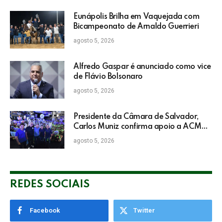
Eunápolis Brilha em Vaquejada com
Bicampeonato de Arnaldo Guerrieri
agosto 5, 2026
Alfredo Gaspar é anunciado como vice
de Flávio Bolsonaro
agosto 5, 2026
Presidente da Câmara de Salvador,
Carlos Muniz confirma apoio a ACM
Neto: “Irei lutar voto a voto na sua
agosto 5, 2026
campanha”
REDES SOCIAIS
Facebook
Twitter