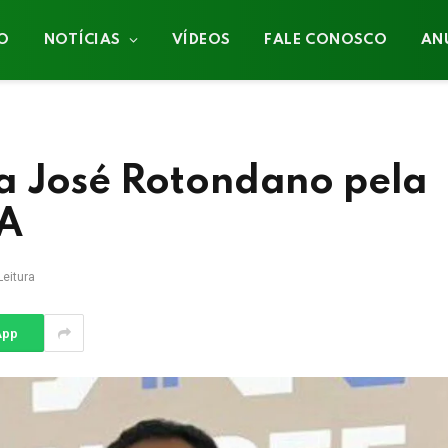
IO
NOTÍCIAS
VÍDEOS
FALE CONOSCO
AN
a José Rotondano pela
BA
Leitura
App