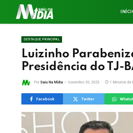
INÍC
DESTAQUE PRINCIPAL
Luizinho Parabeniz
Presidência do TJ-
Por
Saiu Na Mídia
novembro 20, 2025
1 Minutos de 
Facebook
Twitter
Whats