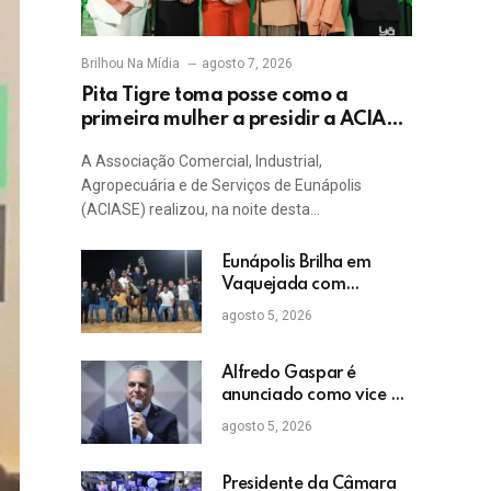
Brilhou Na Mídia
agosto 7, 2026
Pita Tigre toma posse como a
primeira mulher a presidir a ACIASE
e anuncia a retomada do Prêmio
A Associação Comercial, Industrial,
Destaque Empresarial
Agropecuária e de Serviços de Eunápolis
(ACIASE) realizou, na noite desta…
Eunápolis Brilha em
Vaquejada com
Bicampeonato de
agosto 5, 2026
Arnaldo Guerrieri
Alfredo Gaspar é
anunciado como vice de
Flávio Bolsonaro
agosto 5, 2026
Presidente da Câmara