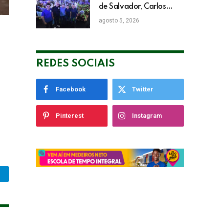
de Salvador, Carlos
Muniz confirma apoio a
agosto 5, 2026
ACM Neto: “Irei lutar
voto a voto na sua
campanha”
REDES SOCIAIS
Facebook
Twitter
Pinterest
Instagram
legram