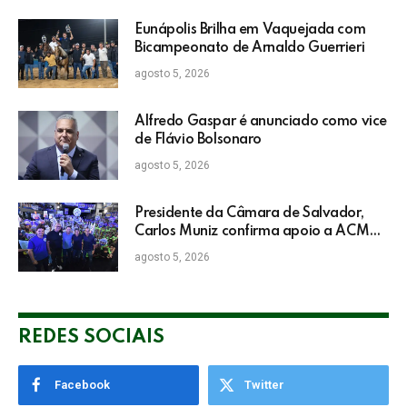
Eunápolis Brilha em Vaquejada com
Bicampeonato de Arnaldo Guerrieri
agosto 5, 2026
Alfredo Gaspar é anunciado como vice
de Flávio Bolsonaro
agosto 5, 2026
Presidente da Câmara de Salvador,
Carlos Muniz confirma apoio a ACM
Neto: “Irei lutar voto a voto na sua
agosto 5, 2026
campanha”
REDES SOCIAIS
Facebook
Twitter