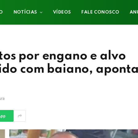
IO
NOTÍCIAS
VÍDEOS
FALE CONOSCO
AN
os por engano e alvo
cido com baiano, apont
ura
App