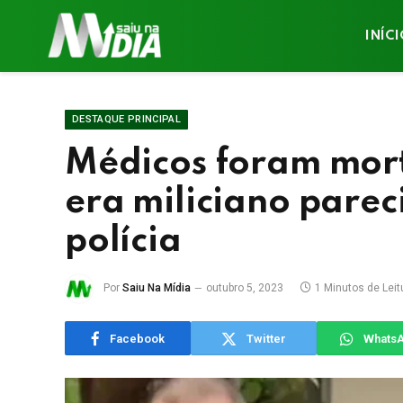
INÍC
DESTAQUE PRINCIPAL
Médicos foram mort
era miliciano pare
polícia
Por
Saiu Na Mídia
outubro 5, 2023
1 Minutos de Leit
Facebook
Twitter
Whats