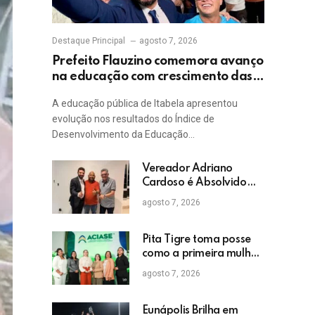
Destaque Principal
agosto 7, 2026
Prefeito Flauzino comemora avanço
na educação com crescimento das
notas do IDEB da rede pública de
A educação pública de Itabela apresentou
Itabela
evolução nos resultados do Índice de
Desenvolvimento da Educação…
Vereador Adriano
Cardoso é Absolvido
em Julgamento por
agosto 7, 2026
Crime Eleitoral no TRE
Pita Tigre toma posse
como a primeira mulher
a presidir a ACIASE e
agosto 7, 2026
anuncia a retomada do
Prêmio Destaque
Empresarial
Eunápolis Brilha em