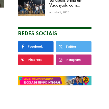
Empresarial
Eunápolis Brilha em
Vaquejada com
Bicampeonato de
agosto 5, 2026
Arnaldo Guerrieri
REDES SOCIAIS
Facebook
Twitter
Pinterest
Instagram