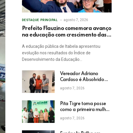
agosto 7, 2026
DESTAQUE PRINCIPAL
Prefeito Flauzino comemora avanço
na educação com crescimento das
notas do IDEB da rede pública de
A educação pública de Itabela apresentou
Itabela
evolução nos resultados do Índice de
Desenvolvimento da Educação…
Vereador Adriano
Cardoso é Absolvido
em Julgamento por
agosto 7, 2026
Crime Eleitoral no TRE
Pita Tigre toma posse
como a primeira mulher
a presidir a ACIASE e
agosto 7, 2026
anuncia a retomada do
Prêmio Destaque