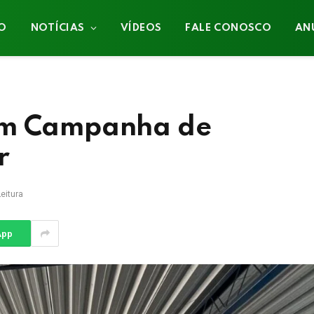
IO
NOTÍCIAS
VÍDEOS
FALE CONOSCO
AN
em Campanha de
r
eitura
App