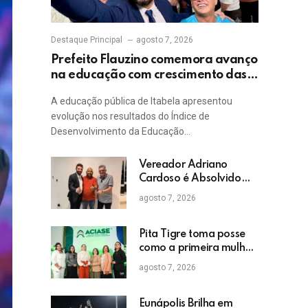
Destaque Principal
agosto 7, 2026
Prefeito Flauzino comemora avanço
na educação com crescimento das
notas do IDEB da rede pública de
A educação pública de Itabela apresentou
Itabela
evolução nos resultados do Índice de
Desenvolvimento da Educação…
Vereador Adriano
Cardoso é Absolvido
em Julgamento por
agosto 7, 2026
Crime Eleitoral no TRE
Pita Tigre toma posse
como a primeira mulher
a presidir a ACIASE e
agosto 7, 2026
anuncia a retomada do
Prêmio Destaque
Empresarial
Eunápolis Brilha em