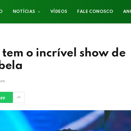
IO
NOTÍCIAS
VÍDEOS
FALE CONOSCO
AN
 tem o incrível show de
bela
ura
App