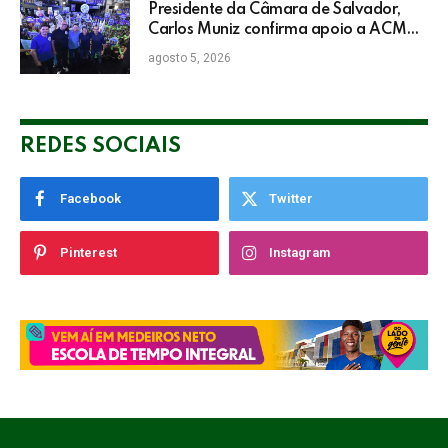
Presidente da Câmara de Salvador,
Carlos Muniz confirma apoio a ACM
Neto: “Irei lutar voto a voto na sua
agosto 5, 2026
campanha”
REDES SOCIAIS
Facebook
Twitter
Pinterest
Instagram