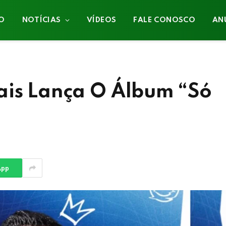
IO
NOTÍCIAS
VÍDEOS
FALE CONOSCO
AN
ais Lança O Álbum “Só
App