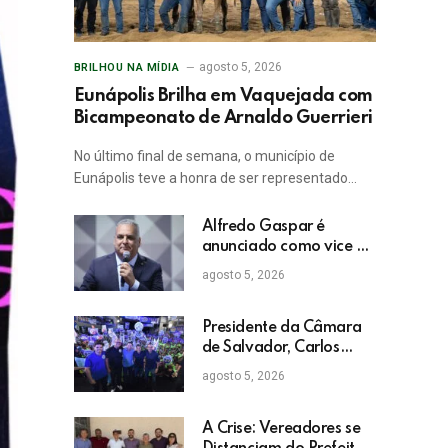
agosto 5, 2026
BRILHOU NA MÍDIA
Eunápolis Brilha em Vaquejada com
Bicampeonato de Arnaldo Guerrieri
No último final de semana, o município de
Eunápolis teve a honra de ser representado…
Alfredo Gaspar é
anunciado como vice de
Flávio Bolsonaro
agosto 5, 2026
Presidente da Câmara
de Salvador, Carlos
Muniz confirma apoio a
agosto 5, 2026
ACM Neto: “Irei lutar
voto a voto na sua
campanha”
A Crise: Vereadores se