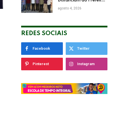
Distanciam do Prefeito
de Eunápolis Robério
agosto 4, 2026
Oliveira nas Eleições
REDES SOCIAIS
Facebook
Twitter
Pinterest
Instagram