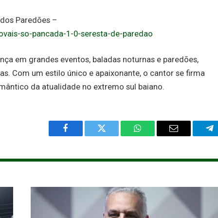
 dos Paredões –
novais-so-pancada-1-0-seresta-de-paredao
ença em grandes eventos, baladas noturnas e paredões,
s. Com um estilo único e apaixonante, o cantor se firma
ântico da atualidade no extremo sul baiano.
Facebook
Twitter
WhatsApp
Email
Te